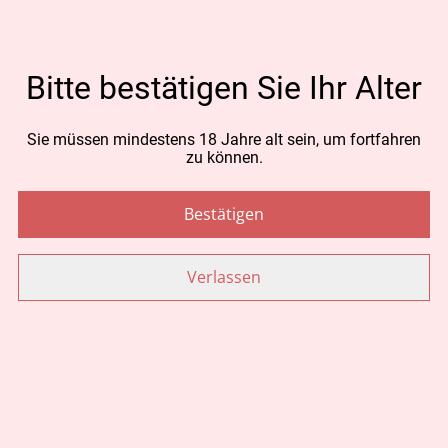
CHF 33.00
Bitte bestätigen Sie Ihr Alter
MENGE
Sie müssen mindestens 18 Jahre alt sein, um fortfahren
zu können.
Jetzt bestellen
Bestätigen
Zum Warenkorb hinzufügen
Verlassen
TEILEN
Ähnliche Artikel