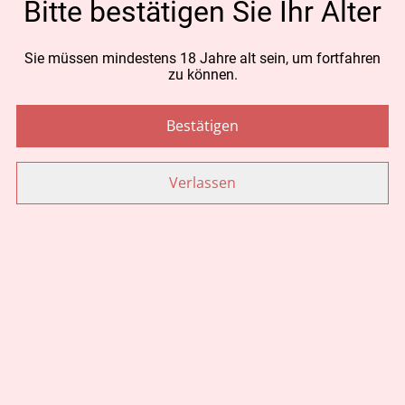
Bitte bestätigen Sie Ihr Alter
wie Naturdeo, Aromakörperroller.
Regionalen Käse wie z. B. Hobelkäse, Alpkäse.
Lebensmittel wie Kräutersalze, Sirupe, Honig, Schokolade,
Sie müssen mindestens 18 Jahre alt sein, um fortfahren
Wein, Kräutertees und vieles mehr.
zu können.
Kommen Sie vorbei und lassen Sie sich individuelle
Geschenkvorschläge zeigen.
Bestätigen
Wir freuen uns auf Ihren Besuch!
Verlassen
Schaltflächentext