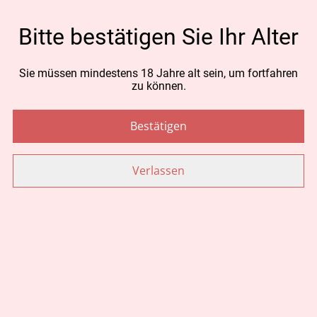
MENGE
Bitte bestätigen Sie Ihr Alter
Sie müssen mindestens 18 Jahre alt sein, um fortfahren
Jetzt bestellen
zu können.
Zum Warenkorb hinzufügen
Bestätigen
TEILEN
Verlassen
Ähnliche Artikel
Duschcreme Edelweiss
Karte zum klappen
200ml Wycos