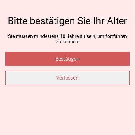
CHF 40.00
Bitte bestätigen Sie Ihr Alter
MENGE
Sie müssen mindestens 18 Jahre alt sein, um fortfahren
zu können.
Jetzt bestellen
Bestätigen
Zum Warenkorb hinzufügen
Verlassen
TEILEN
Ähnliche Artikel