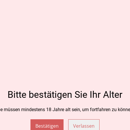
CHF 4.9
MENGE
Zum
Bitte bestätigen Sie Ihr Alter
TEILEN
ie müssen mindestens 18 Jahre alt sein, um fortfahren zu könne
Bestätigen
Verlassen