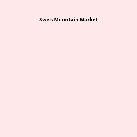
Ausstellung Bergbilder
Swiss Mountain Market
n Marion Graf-Ammann präsentiert Acryl-Bergbilder rund um das 
Swiss Mountain Market
Start
Über uns
Öffnungszeiten und Kontakt
Kontaktformular
Grissin