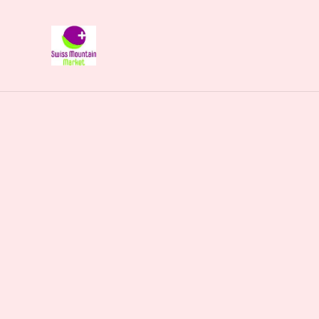
Naturliebhaberi
Start
/
Produkte
/
Lebensmittel
/
Grissini