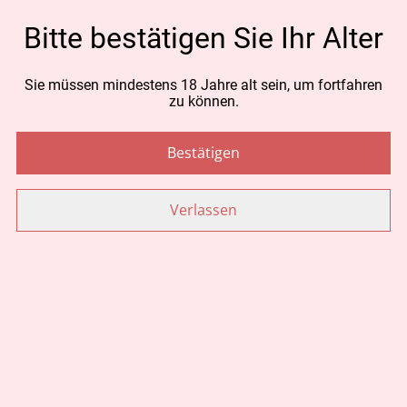
MENGE
Bitte bestätigen Sie Ihr Alter
Sie müssen mindestens 18 Jahre alt sein, um fortfahren
zu können.
Jetzt bestellen
Zum Warenkorb hinzufügen
Bestätigen
TEILEN
Verlassen
Ähnliche Artikel
CBD Aroma Hanföl 6%
CBD Aroma Hanföl 12%
ohne THC