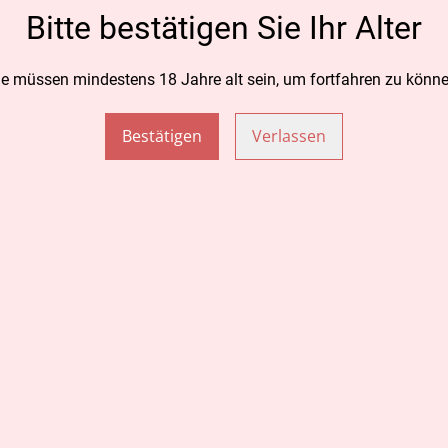
TEILEN
Bitte bestätigen Sie Ihr Alter
ie müssen mindestens 18 Jahre alt sein, um fortfahren zu könne
Bestätigen
Verlassen
lsam Wycos grün
CBD Aroma Hanföl 5%
CBG