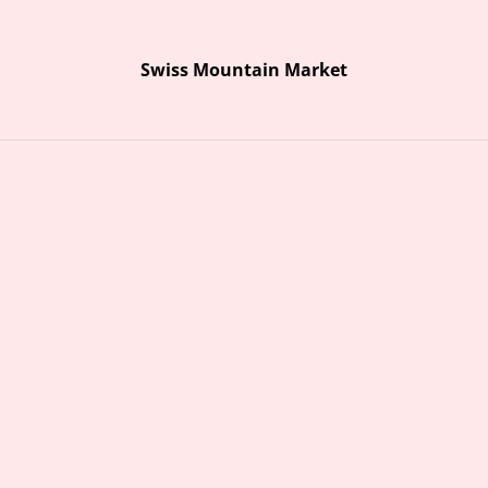
Ausstellung Bergbilder
Swiss Mountain Market
n Marion Graf-Ammann präsentiert Acryl-Bergbilder rund um das 
Swiss Mountain Market
Start
Über uns
Öffnungszeiten und Kontakt
Kontaktformular
Bühlmann
Honig 