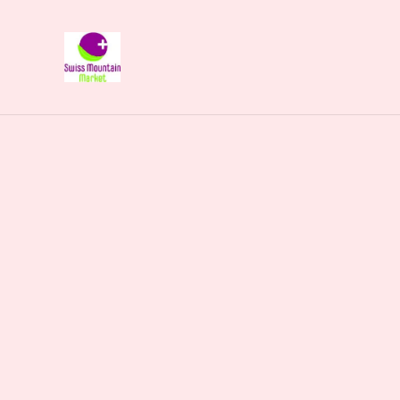
Naturliebhaberi
Start
/
Produkte
/
Lebensmittel
/
Honig 500g Imkerei 