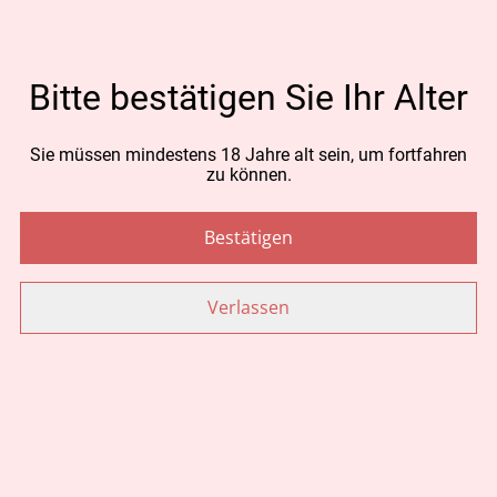
CHF 26.00
Bitte bestätigen Sie Ihr Alter
MENGE
Sie müssen mindestens 18 Jahre alt sein, um fortfahren
zu können.
Jetzt bestellen
Bestätigen
Zum Warenkorb hinzufügen
Verlassen
TEILEN
Ähnliche Artikel