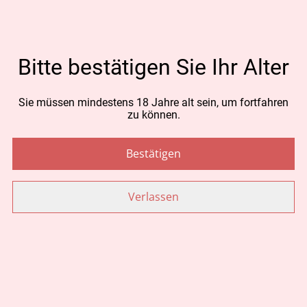
CHF 30.00
MENGE
Bitte bestätigen Sie Ihr Alter
Sie müssen mindestens 18 Jahre alt sein, um fortfahren
zu können.
Jetzt bestellen
Bestätigen
Zum Warenkorb hinzufügen
Verlassen
TEILEN
Ähnliche Artikel