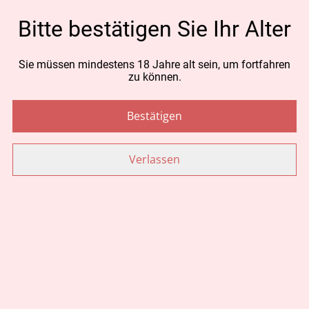
MENGE
Bitte bestätigen Sie Ihr Alter
Sie müssen mindestens 18 Jahre alt sein, um fortfahren
zu können.
Jetzt bestellen
Zum Warenkorb hinzufügen
Bestätigen
TEILEN
Verlassen
Ähnliche Artikel
Kunst Bild mit Rahmen
Wärmer Heat Füsse
Flentje 26x32cm