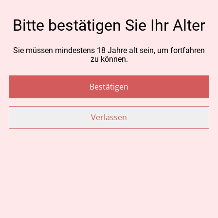
MENGE
Bitte bestätigen Sie Ihr Alter
Sie müssen mindestens 18 Jahre alt sein, um fortfahren
Jetzt bestellen
zu können.
Zum Warenkorb hinzufügen
Bestätigen
TEILEN
Verlassen
Ähnliche Artikel
Kunst Karte Jungfrau
Schal Wolle Margrit
Furrer