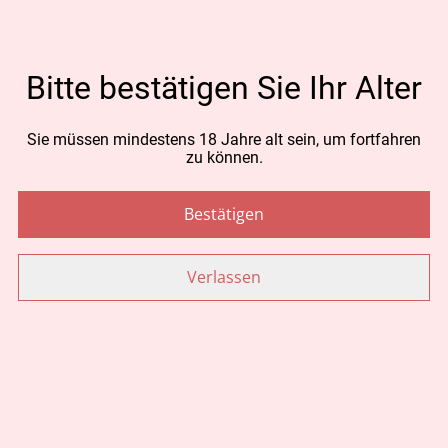
CHF 25.00
Bitte bestätigen Sie Ihr Alter
MENGE
Sie müssen mindestens 18 Jahre alt sein, um fortfahren
zu können.
Jetzt bestellen
Bestätigen
Zum Warenkorb hinzufügen
Verlassen
TEILEN
Ähnliche Artikel