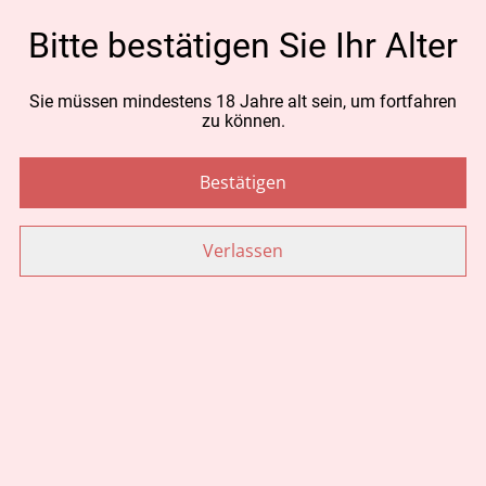
MENGE
Bitte bestätigen Sie Ihr Alter
Sie müssen mindestens 18 Jahre alt sein, um fortfahren
zu können.
Jetzt bestellen
Zum Warenkorb hinzufügen
Bestätigen
TEILEN
Verlassen
Ähnliche Artikel
Puralpina Deo Creme
CBD Blüten 40g outdoor
15ml