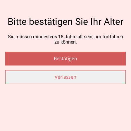
MENGE
Bitte bestätigen Sie Ihr Alter
Sie müssen mindestens 18 Jahre alt sein, um fortfahren
Jetzt bestellen
zu können.
Zum Warenkorb hinzufügen
Bestätigen
TEILEN
Verlassen
Ähnliche Artikel
CBD Aroma Hanföl 18%
Lippen Pflege mit