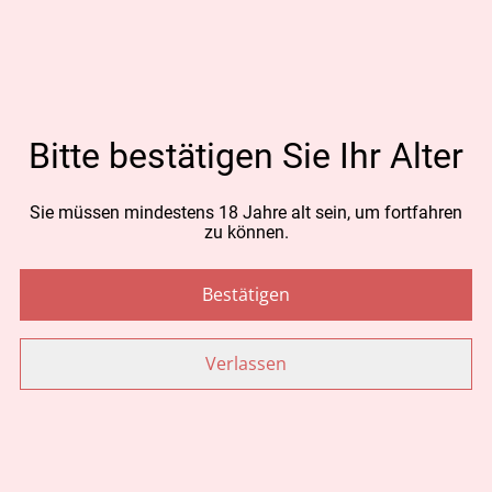
MENGE
Jetzt bestellen
Bitte bestätigen Sie Ihr Alter
Zum Warenkorb hinzufügen
Sie müssen mindestens 18 Jahre alt sein, um fortfahren
zu können.
TEILEN
Bestätigen
Verlassen
Ähnliche Artikel
CBD Aroma Hanföl 40%