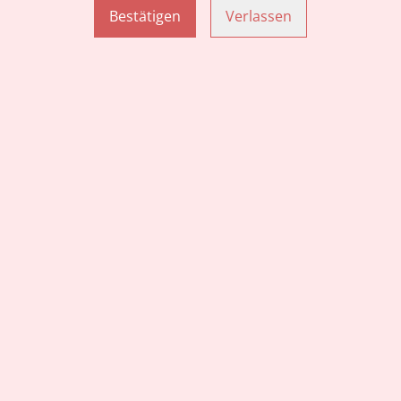
Bestätigen
Verlassen
otion After Sun 200ml
CBD Kaugummi
UFT
.00
CHF 20.00