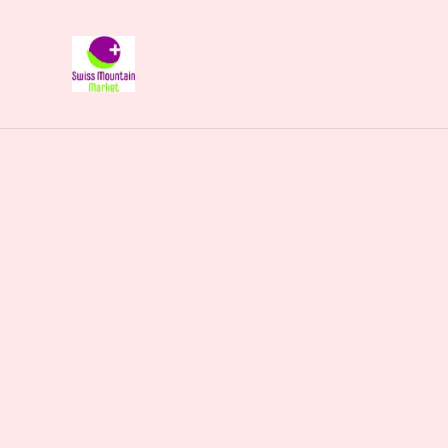
Naturliebhaberi
Start
/
Produkte
/
Kosmetik Geschenke
/
Puralpina Mu