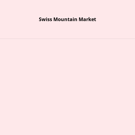
Ausstellung Bergbilder
Swiss Mountain Market
n Marion Graf-Ammann präsentiert Acryl-Bergbilder rund um das 
Swiss Mountain Market
Start
Über uns
Öffnungszeiten und Kontakt
Kontaktformular
rmeli Kräutersalbe 50ml
Puralp