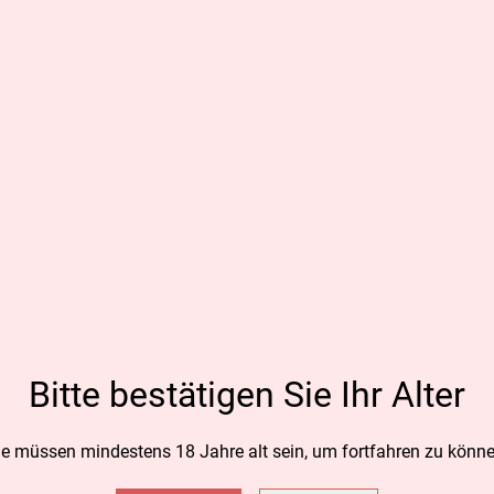
Kräute
CHF 22.
MENGE
Zum
Bitte bestätigen Sie Ihr Alter
TEILEN
ie müssen mindestens 18 Jahre alt sein, um fortfahren zu könne