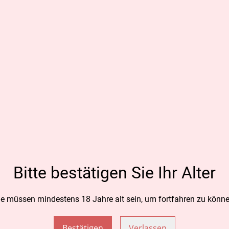
CHF 15.
MENGE
Zum
TEILEN
Bitte bestätigen Sie Ihr Alter
ie müssen mindestens 18 Jahre alt sein, um fortfahren zu könne
Bestätigen
Verlassen