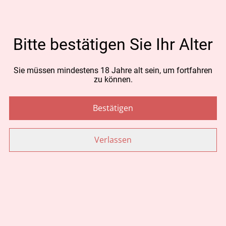
CHF 120.00
Bitte bestätigen Sie Ihr Alter
MENGE
Sie müssen mindestens 18 Jahre alt sein, um fortfahren
zu können.
Jetzt bestellen
Bestätigen
Zum Warenkorb hinzufügen
Verlassen
TEILEN
Ähnliche Artikel