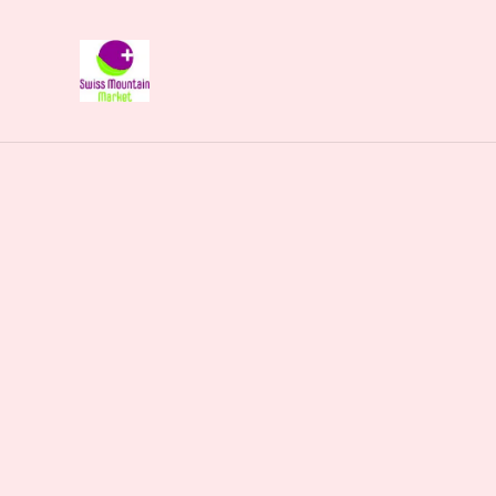
Naturliebhaberi
Start
/
Produkte
/
Kosmetik Geschenke
/
Schal Schlau