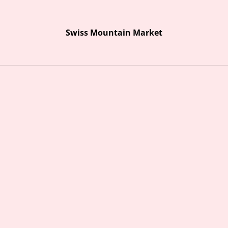
Ausstellung Bergbilder
Swiss Mountain Market
n Marion Graf-Ammann präsentiert Acryl-Bergbilder rund um das 
Swiss Mountain Market
Start
Über uns
Öffnungszeiten und Kontakt
Kontaktformular
ch Margrit
Schal 