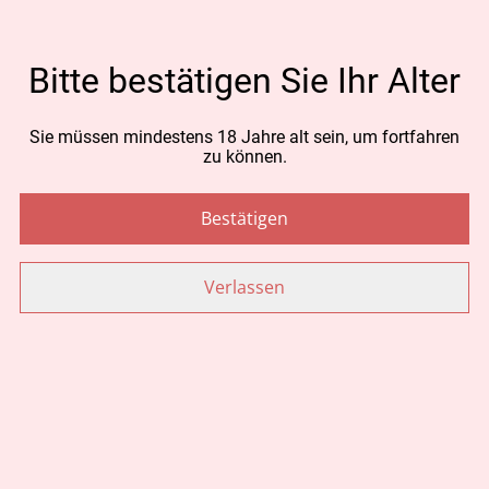
MENGE
Bitte bestätigen Sie Ihr Alter
Sie müssen mindestens 18 Jahre alt sein, um fortfahren
Jetzt bestellen
zu können.
Zum Warenkorb hinzufügen
Bestätigen
TEILEN
Verlassen
Ähnliche Artikel
Seife mit Edelweiss Wycos
Schokolade